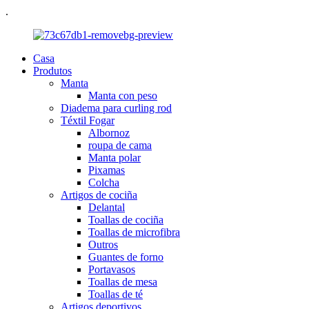
.
Casa
Produtos
Manta
Manta con peso
Diadema para curling rod
Téxtil Fogar
Albornoz
roupa de cama
Manta polar
Pixamas
Colcha
Artigos de cociña
Delantal
Toallas de cociña
Toallas de microfibra
Outros
Guantes de forno
Portavasos
Toallas de mesa
Toallas de té
Artigos deportivos