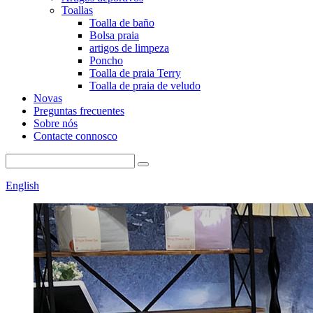
Toallas
Toalla de baño
Bolsa praia
artigos de limpeza
Poncho
Toalla de praia Terry
Toalla de praia de veludo
Novas
Preguntas frecuentes
Sobre nós
Contacte connosco
English