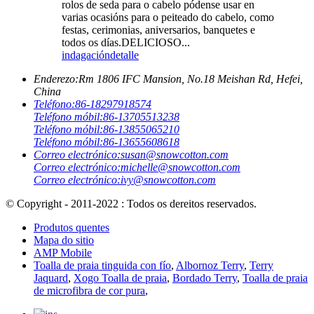
rolos de seda para o cabelo pódense usar en
varias ocasións para o peiteado do cabelo, como
festas, cerimonias, aniversarios, banquetes e
todos os días.DELICIOSO...
indagación
detalle
Enderezo:
Rm 1806 IFC Mansion, No.18 Meishan Rd, Hefei,
China
Teléfono:
86-18297918574
Teléfono móbil:
86-13705513238
Teléfono móbil:
86-13855065210
Teléfono móbil:
86-13655608618
Correo electrónico:
susan@snowcotton.com
Correo electrónico:
michelle@snowcotton.com
Correo electrónico:
ivy@snowcotton.com
© Copyright - 2011-2022 : Todos os dereitos reservados.
Produtos quentes
Mapa do sitio
AMP Mobile
Toalla de praia tinguida con fío
,
Albornoz Terry
,
Terry
Jaquard
,
Xogo Toalla de praia
,
Bordado Terry
,
Toalla de praia
de microfibra de cor pura
,