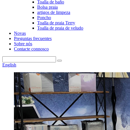
Toalla de baño
Bolsa praia
artigos de limpeza
Poncho
Toalla de praia Terry
Toalla de praia de veludo
Novas
Preguntas frecuentes
Sobre nós
Contacte connosco
English