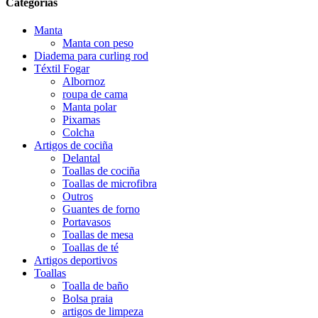
Categorías
Manta
Manta con peso
Diadema para curling rod
Téxtil Fogar
Albornoz
roupa de cama
Manta polar
Pixamas
Colcha
Artigos de cociña
Delantal
Toallas de cociña
Toallas de microfibra
Outros
Guantes de forno
Portavasos
Toallas de mesa
Toallas de té
Artigos deportivos
Toallas
Toalla de baño
Bolsa praia
artigos de limpeza