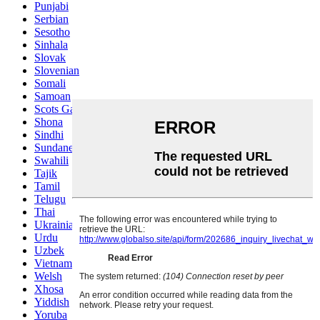
Punjabi
Serbian
Sesotho
Sinhala
Slovak
Slovenian
Somali
Samoan
Scots Gaelic
Shona
Sindhi
Sundanese
Swahili
Tajik
Tamil
Telugu
Thai
Ukrainian
Urdu
Uzbek
Vietnamese
Welsh
Xhosa
Yiddish
Yoruba