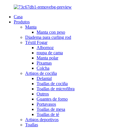
Casa
Produtos
Manta
Manta con peso
Diadema para curling rod
Téxtil Fogar
Albornoz
roupa de cama
Manta polar
Pixamas
Colcha
Artigos de cociña
Delantal
Toallas de cociña
Toallas de microfibra
Outros
Guantes de forno
Portavasos
Toallas de mesa
Toallas de té
Artigos deportivos
Toallas