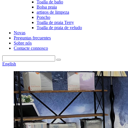
Toalla de baño
Bolsa praia
artigos de limpeza
Poncho
Toalla de praia Terry
Toalla de praia de veludo
Novas
Preguntas frecuentes
Sobre nós
Contacte connosco
English