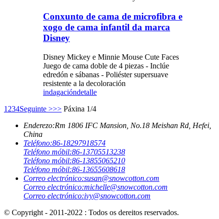
Conxunto de cama de microfibra e
xogo de cama infantil da marca
Disney
Disney Mickey e Minnie Mouse Cute Faces
Juego de cama doble de 4 piezas - Inclúe
edredón e sábanas - Poliéster supersuave
resistente a la decoloración
indagación
detalle
1
2
3
4
Seguinte >
>>
Páxina 1/4
Enderezo:
Rm 1806 IFC Mansion, No.18 Meishan Rd, Hefei,
China
Teléfono:
86-18297918574
Teléfono móbil:
86-13705513238
Teléfono móbil:
86-13855065210
Teléfono móbil:
86-13655608618
Correo electrónico:
susan@snowcotton.com
Correo electrónico:
michelle@snowcotton.com
Correo electrónico:
ivy@snowcotton.com
© Copyright - 2011-2022 : Todos os dereitos reservados.