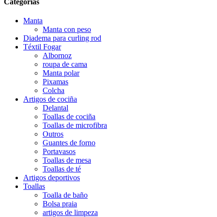
Categorías
Manta
Manta con peso
Diadema para curling rod
Téxtil Fogar
Albornoz
roupa de cama
Manta polar
Pixamas
Colcha
Artigos de cociña
Delantal
Toallas de cociña
Toallas de microfibra
Outros
Guantes de forno
Portavasos
Toallas de mesa
Toallas de té
Artigos deportivos
Toallas
Toalla de baño
Bolsa praia
artigos de limpeza