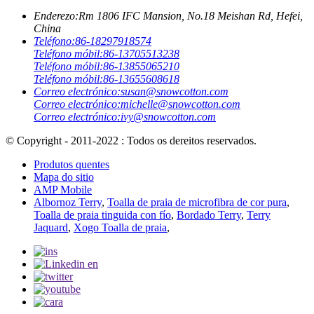
Enderezo:
Rm 1806 IFC Mansion, No.18 Meishan Rd, Hefei,
China
Teléfono:
86-18297918574
Teléfono móbil:
86-13705513238
Teléfono móbil:
86-13855065210
Teléfono móbil:
86-13655608618
Correo electrónico:
susan@snowcotton.com
Correo electrónico:
michelle@snowcotton.com
Correo electrónico:
ivy@snowcotton.com
© Copyright - 2011-2022 : Todos os dereitos reservados.
Produtos quentes
Mapa do sitio
AMP Mobile
Albornoz Terry
,
Toalla de praia de microfibra de cor pura
,
Toalla de praia tinguida con fío
,
Bordado Terry
,
Terry
Jaquard
,
Xogo Toalla de praia
,