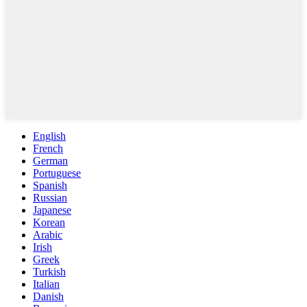
English
French
German
Portuguese
Spanish
Russian
Japanese
Korean
Arabic
Irish
Greek
Turkish
Italian
Danish