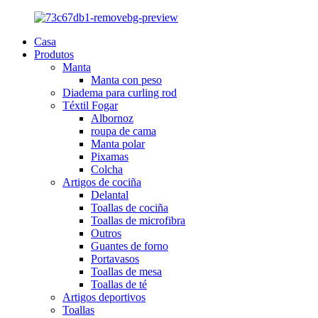
Casa
Produtos
Manta
Manta con peso
Diadema para curling rod
Téxtil Fogar
Albornoz
roupa de cama
Manta polar
Pixamas
Colcha
Artigos de cociña
Delantal
Toallas de cociña
Toallas de microfibra
Outros
Guantes de forno
Portavasos
Toallas de mesa
Toallas de té
Artigos deportivos
Toallas