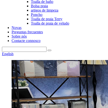
Toalla de baño
Bolsa praia
artigos de limpeza
Poncho
Toalla de praia Terry
Toalla de praia de veludo
Novas
Preguntas frecuentes
Sobre nós
Contacte connosco
English