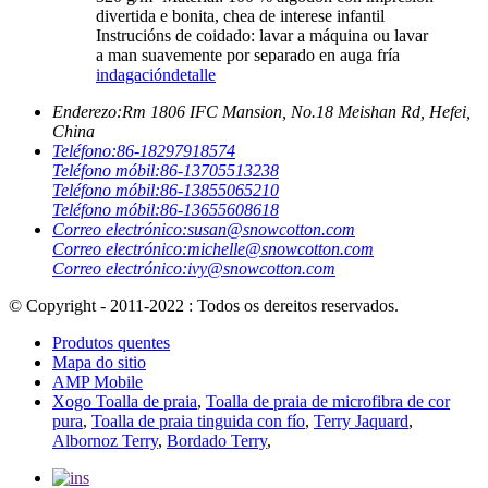
divertida e bonita, chea de interese infantil
Instrucións de coidado: lavar a máquina ou lavar
a man suavemente por separado en auga fría
indagación
detalle
Enderezo:
Rm 1806 IFC Mansion, No.18 Meishan Rd, Hefei,
China
Teléfono:
86-18297918574
Teléfono móbil:
86-13705513238
Teléfono móbil:
86-13855065210
Teléfono móbil:
86-13655608618
Correo electrónico:
susan@snowcotton.com
Correo electrónico:
michelle@snowcotton.com
Correo electrónico:
ivy@snowcotton.com
© Copyright - 2011-2022 : Todos os dereitos reservados.
Produtos quentes
Mapa do sitio
AMP Mobile
Xogo Toalla de praia
,
Toalla de praia de microfibra de cor
pura
,
Toalla de praia tinguida con fío
,
Terry Jaquard
,
Albornoz Terry
,
Bordado Terry
,