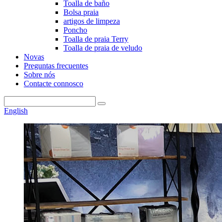
Toalla de baño
Bolsa praia
artigos de limpeza
Poncho
Toalla de praia Terry
Toalla de praia de veludo
Novas
Preguntas frecuentes
Sobre nós
Contacte connosco
English