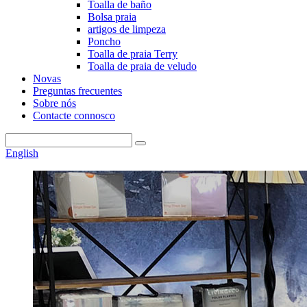
Toalla de baño
Bolsa praia
artigos de limpeza
Poncho
Toalla de praia Terry
Toalla de praia de veludo
Novas
Preguntas frecuentes
Sobre nós
Contacte connosco
English