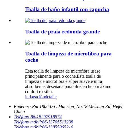
Toalla de baño infantil con capucha
Toalla de praia redonda grande
Toalla de limpeza de microfibra para
coche
Esta toalla de limpeza de microfibra úsase
principalmente para o coche.Esta toalla de
limpeza de microfibra é súper suave e ultra
absorbente, deseñada para ofrecerche o máximo
confort e estilo.
indagación
detalle
Enderezo:
Rm 1806 IFC Mansion, No.18 Meishan Rd, Hefei,
China
Teléfono:
86-18297918574
Teléfono móbil:
86-13705513238
Teléfono móbil:
86-13855065210