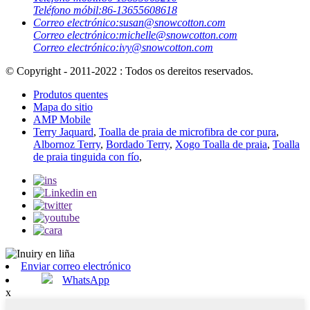
Teléfono móbil:
86-13655608618
Correo electrónico:
susan@snowcotton.com
Correo electrónico:
michelle@snowcotton.com
Correo electrónico:
ivy@snowcotton.com
© Copyright - 2011-2022 : Todos os dereitos reservados.
Produtos quentes
Mapa do sitio
AMP Mobile
Terry Jaquard
,
Toalla de praia de microfibra de cor pura
,
Albornoz Terry
,
Bordado Terry
,
Xogo Toalla de praia
,
Toalla
de praia tinguida con fío
,
Enviar correo electrónico
WhatsApp
x