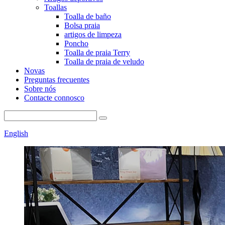
Toallas
Toalla de baño
Bolsa praia
artigos de limpeza
Poncho
Toalla de praia Terry
Toalla de praia de veludo
Novas
Preguntas frecuentes
Sobre nós
Contacte connosco
English