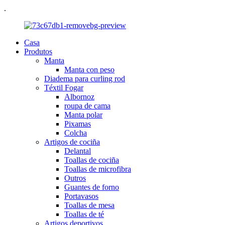
.
Casa
Produtos
Manta
Manta con peso
Diadema para curling rod
Téxtil Fogar
Albornoz
roupa de cama
Manta polar
Pixamas
Colcha
Artigos de cociña
Delantal
Toallas de cociña
Toallas de microfibra
Outros
Guantes de forno
Portavasos
Toallas de mesa
Toallas de té
Artigos deportivos