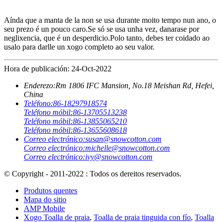
Aínda que a manta de la non se usa durante moito tempo nun ano, o
seu prezo é un pouco caro.Se só se usa unha vez, danarase por
neglixencia, que é un desperdicio.Polo tanto, debes ter coidado ao
usalo para darlle un xogo completo ao seu valor.
Hora de publicación: 24-Oct-2022
Enderezo:
Rm 1806 IFC Mansion, No.18 Meishan Rd, Hefei,
China
Teléfono:
86-18297918574
Teléfono móbil:
86-13705513238
Teléfono móbil:
86-13855065210
Teléfono móbil:
86-13655608618
Correo electrónico:
susan@snowcotton.com
Correo electrónico:
michelle@snowcotton.com
Correo electrónico:
ivy@snowcotton.com
© Copyright - 2011-2022 : Todos os dereitos reservados.
Produtos quentes
Mapa do sitio
AMP Mobile
Xogo Toalla de praia
,
Toalla de praia tinguida con fío
,
Toalla