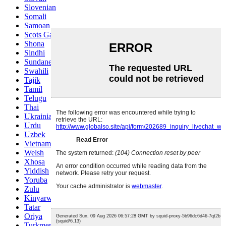
Slovenian
Somali
Samoan
Scots Gaelic
Shona
Sindhi
Sundanese
Swahili
Tajik
Tamil
Telugu
Thai
Ukrainian
Urdu
Uzbek
Vietnamese
Welsh
Xhosa
Yiddish
Yoruba
Zulu
Kinyarwanda
Tatar
Oriya
Turkmen