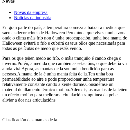
Novas
Novas da empresa
Noticias da industria
En gran parte do país, a temperatura comeza a baixar a medida que
saen as decoracións de Halloween.Pero aínda que vives nunha zona
onde o clima máis frío non é unha preocupación, unha boa manta de
Halloween evitará o frío e cubrirá os teus ollos que necesitarás para
todas as películas de medo que estás vendo.
Para os que teñen medo ao frío, o máis tranquilo é cando chega o
inverno.Porén, a medida que cambien as estacións, o que debería vir
aínda virá.Agora, as mantas de la son unha bendición para as
persoas.A manta de la é unha manta feita de la.Ten unha boa
permeabilidade ao aire e pode proporcionar unha temperatura
relativamente constante cando a xente dorme.Considérase un
material de illamento térmico moi bo.Ademais, as mantas de la teñen
un efecto moi bo para mellorar a circulación sanguínea da pel e
aliviar a dor nas articulacións.
Clasificación das mantas de la