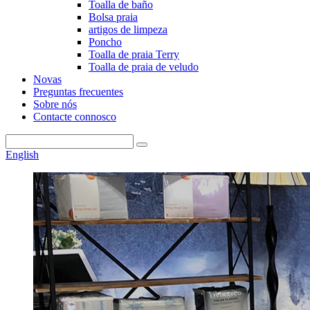
Toalla de baño
Bolsa praia
artigos de limpeza
Poncho
Toalla de praia Terry
Toalla de praia de veludo
Novas
Preguntas frecuentes
Sobre nós
Contacte connosco
English